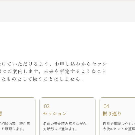
受けていただけるよう、お申し込みからセッシ
寧にご案内します。未来を断定するようなこと
ったものとして扱うことはしません。
03
04
認
​セッション
​振り返り​
ご相談内容、現在気
名前の音を読み解きながら、
日常で意識しやす
とを確認します。
対話形式で進めます。
今後のヒントを整