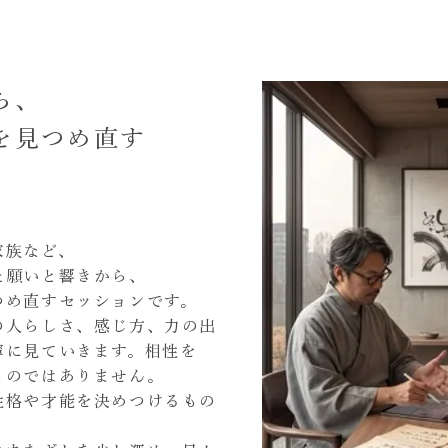
ら、
を見つめ直す
家族など、
た願いと響きから、
つめ直すセッションです。
の人らしさ、感じ方、力の出
寧に見ていきます。相性を
ものではありません。
性格や才能を決めつけるもの