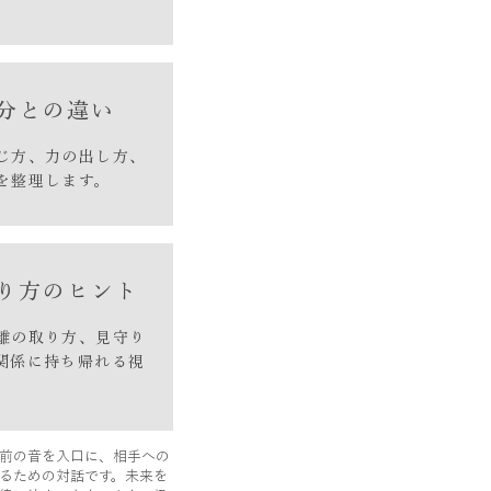
。
 自分との違い
じ方、力の出し方、
を整理します。​
関わり方のヒント
離の取り方、見守り
関係に持ち帰れる視
。
前の音を入口に、相手への
るための対話です。未来を