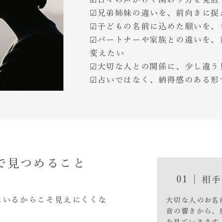
☑︎兄弟姉妹の違いを、前向きに捉
☑︎子どもの名前に込めた願いを
☑︎パートナーや家族との違いを
変えたい
☑︎大切な人との関係に、少し違
☑︎
占いではなく、納得感のある形
で見つめること
01 |
相手
にいるからこそ見えにくくな
大切な人のお名
音の響きから、